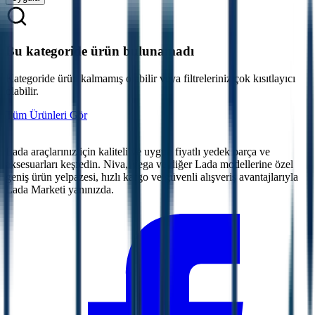
Bu kategoride ürün bulunamadı
Kategoride ürün kalmamış olabilir veya filtreleriniz çok kısıtlayıcı
olabilir.
Tüm Ürünleri Gör
Lada araçlarınız için kaliteli ve uygun fiyatlı yedek parça ve
aksesuarları keşfedin. Niva, Vega ve diğer Lada modellerine özel
geniş ürün yelpazesi, hızlı kargo ve güvenli alışveriş avantajlarıyla
Lada Marketi yanınızda.