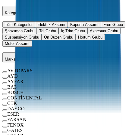
Kategoriler
Tüm Kategoriler
Elektrik Aksamı
Kaporta Aksamı
Fren Grubu
Şanzıman Grubu
Tel Grubu
İç Trim Grubu
Aksesuar Grubu
Süspansiyon Grubu
Ön Düzen Grubu
Hortum Grubu
Motor Aksamı
Markalar
AVTOPARS
AYD
AYFAR
BA3
BOSCH
CONTİNENTAL
CTK
DAYCO
ESER
FARSAN
FENOX
GATES