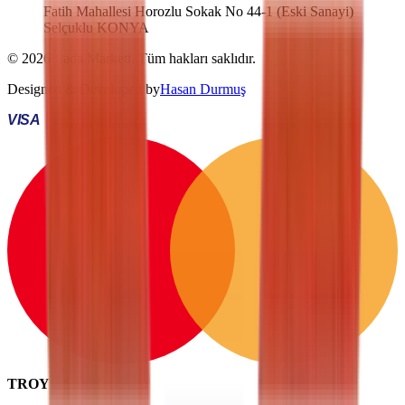
Fatih Mahallesi Horozlu Sokak No 44-1 (Eski Sanayi)
Selçuklu KONYA
©
2026
Lada Marketi
. Tüm hakları saklıdır.
Designed & Developed by
Hasan Durmuş
VISA
TROY