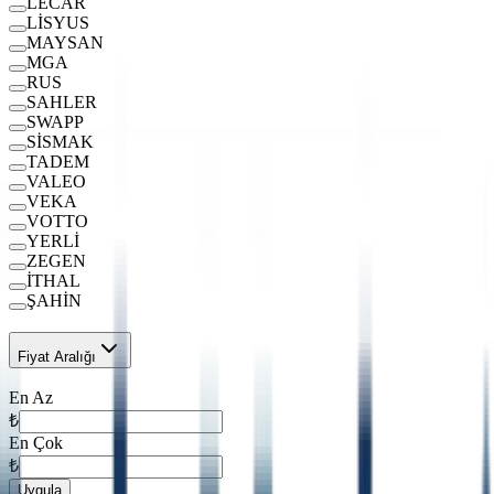
LECAR
LİSYUS
MAYSAN
MGA
RUS
SAHLER
SWAPP
SİSMAK
TADEM
VALEO
VEKA
VOTTO
YERLİ
ZEGEN
İTHAL
ŞAHİN
Fiyat Aralığı
En Az
₺
En Çok
₺
Uygula