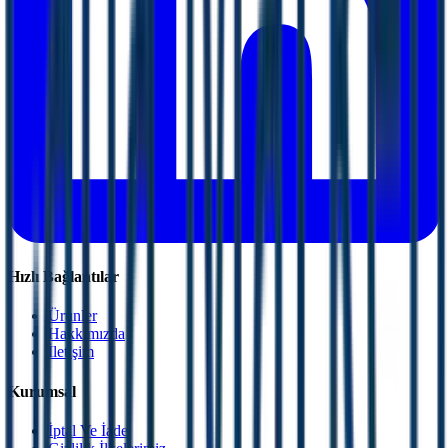
Hızlı Bağlantılar
Ürünler
Hakkımızda
İletişim
Kurumsal
İptal Ve İade