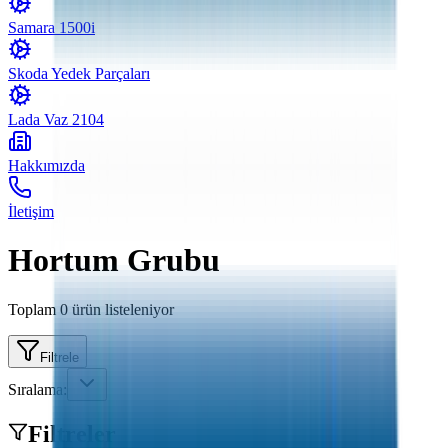
Samara 1500i
Skoda Yedek Parçaları
Lada Vaz 2104
Hakkımızda
İletişim
Hortum Grubu
Toplam
0
ürün listeleniyor
Filtrele
Sıralama:
Filtreler