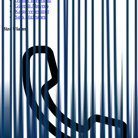
Gizlilik İlkelerimiz
Güvenli Alışveriş
Kargo ve teslimat
Satış Sözleşmesi
Bize Ulaşın