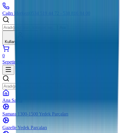
Çağrı Merkezi
0534 519 44 72 - 538 816 84 00
Ara
Kullanıcı
Giriş Yap
0
Sepetim
₺0
Ara
Ana Sayfa
Samara 1300-1500 Yedek Parçaları
Gazelle Yedek Parçaları