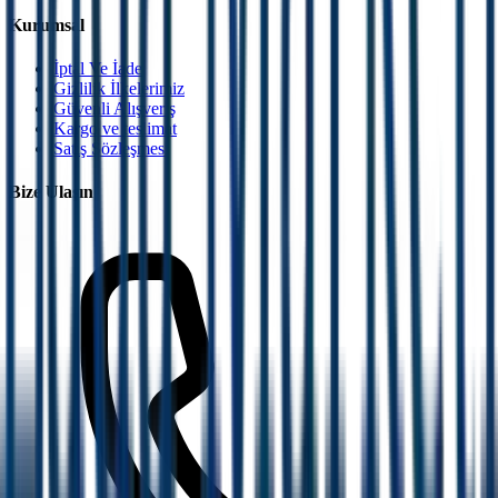
Kurumsal
İptal Ve İade
Gizlilik İlkelerimiz
Güvenli Alışveriş
Kargo ve teslimat
Satış Sözleşmesi
Bize Ulaşın