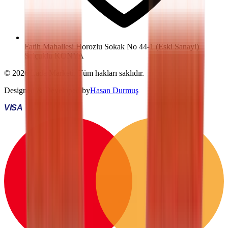
Fatih Mahallesi Horozlu Sokak No 44-1 (Eski Sanayi)
Selçuklu KONYA
©
2026
Lada Marketi
. Tüm hakları saklıdır.
Designed & Developed by
Hasan Durmuş
VISA