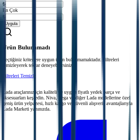
₺
En Çok
₺
Uygula
Ürün Bulunamadı
Seçtiğiniz kriterlere uygun ürün bulunmamaktadır. Filtreleri
temizleyerek tekrar deneyebilirsiniz.
Filtreleri Temizle
Lada araçlarınız için kaliteli ve uygun fiyatlı yedek parça ve
aksesuarları keşfedin. Niva, Vega ve diğer Lada modellerine özel
geniş ürün yelpazesi, hızlı kargo ve güvenli alışveriş avantajlarıyla
Lada Marketi yanınızda.