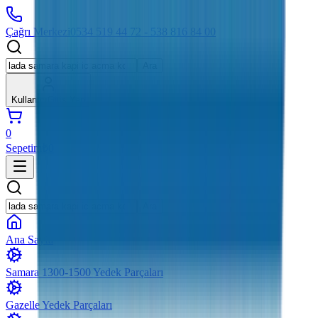
Çağrı Merkezi
0534 519 44 72 - 538 816 84 00
Ara
Kullanıcı
Giriş Yap
0
Sepetim
₺0
Ara
Ana Sayfa
Samara 1300-1500 Yedek Parçaları
Gazelle Yedek Parçaları