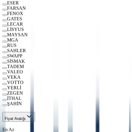
ESER
FARSAN
FENOX
GATES
LECAR
LİSYUS
MAYSAN
MGA
RUS
SAHLER
SWAPP
SİSMAK
TADEM
VALEO
VEKA
VOTTO
YERLİ
ZEGEN
İTHAL
ŞAHİN
Fiyat Aralığı
En Az