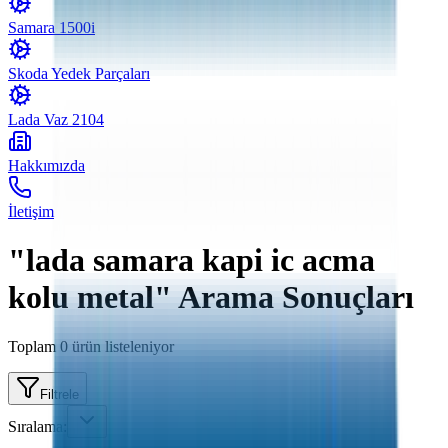
Samara 1500i
Skoda Yedek Parçaları
Lada Vaz 2104
Hakkımızda
İletişim
"lada samara kapi ic acma
kolu metal" Arama Sonuçları
Toplam
0
ürün listeleniyor
Filtrele
Sıralama: