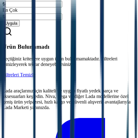
₺
En Çok
₺
Uygula
Ürün Bulunamadı
Seçtiğiniz kriterlere uygun ürün bulunmamaktadır. Filtreleri
temizleyerek tekrar deneyebilirsiniz.
Filtreleri Temizle
Lada araçlarınız için kaliteli ve uygun fiyatlı yedek parça ve
aksesuarları keşfedin. Niva, Vega ve diğer Lada modellerine özel
geniş ürün yelpazesi, hızlı kargo ve güvenli alışveriş avantajlarıyla
Lada Marketi yanınızda.