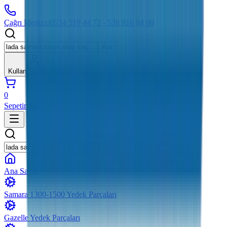
Çağrı Merkezi
0534 519 44 72 - 538 816 84 00
Ara
Kullanıcı
Giriş Yap
0
Sepetim
₺0
Ara
Ana Sayfa
Samara 1300-1500 Yedek Parçaları
Gazelle Yedek Parçaları