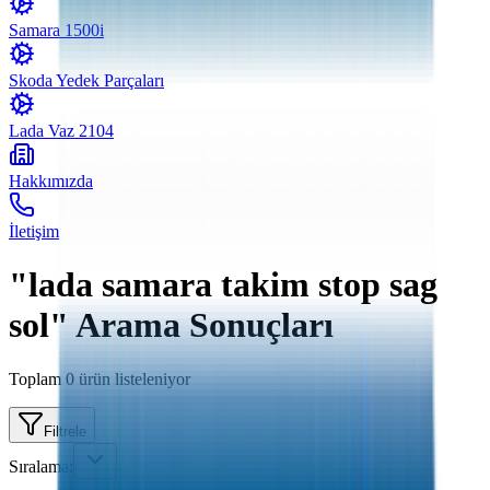
Samara 1500i
Skoda Yedek Parçaları
Lada Vaz 2104
Hakkımızda
İletişim
"lada samara takim stop sag
sol" Arama Sonuçları
Toplam
0
ürün listeleniyor
Filtrele
Sıralama: