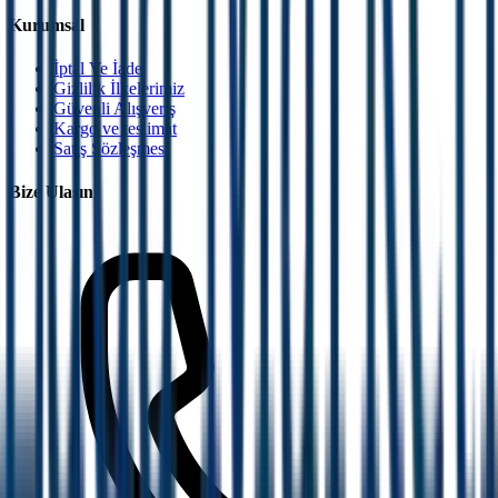
Kurumsal
İptal Ve İade
Gizlilik İlkelerimiz
Güvenli Alışveriş
Kargo ve teslimat
Satış Sözleşmesi
Bize Ulaşın