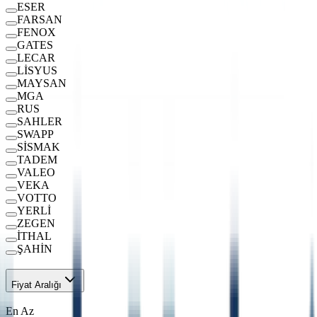
ESER
FARSAN
FENOX
GATES
LECAR
LİSYUS
MAYSAN
MGA
RUS
SAHLER
SWAPP
SİSMAK
TADEM
VALEO
VEKA
VOTTO
YERLİ
ZEGEN
İTHAL
ŞAHİN
Fiyat Aralığı
En Az