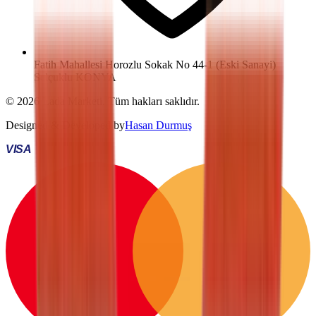
Fatih Mahallesi Horozlu Sokak No 44-1 (Eski Sanayi)
Selçuklu KONYA
©
2026
Lada Marketi
. Tüm hakları saklıdır.
Designed & Developed by
Hasan Durmuş
VISA