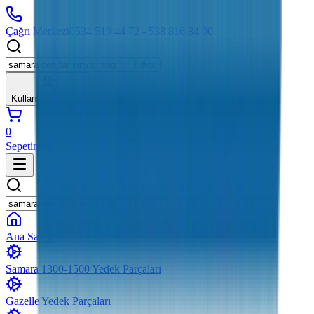
Çağrı Merkezi
0534 519 44 72 - 538 816 84 00
Ara
Kullanıcı
Giriş Yap
0
Sepetim
₺0
Ara
Ana Sayfa
Samara 1300-1500 Yedek Parçaları
Gazelle Yedek Parçaları