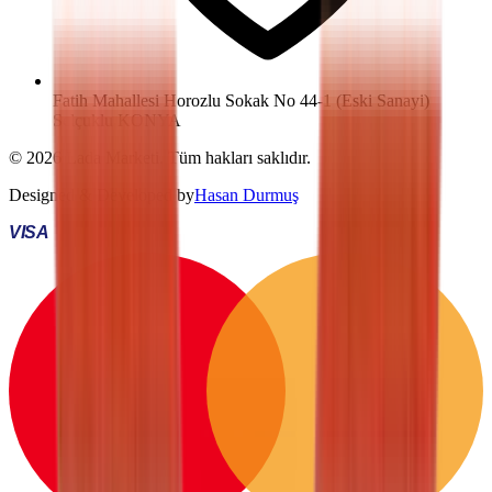
Fatih Mahallesi Horozlu Sokak No 44-1 (Eski Sanayi)
Selçuklu KONYA
©
2026
Lada Marketi
. Tüm hakları saklıdır.
Designed & Developed by
Hasan Durmuş
VISA