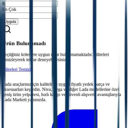
₺
En Çok
₺
Uygula
Ürün Bulunamadı
Seçtiğiniz kriterlere uygun ürün bulunmamaktadır. Filtreleri
temizleyerek tekrar deneyebilirsiniz.
Filtreleri Temizle
Lada araçlarınız için kaliteli ve uygun fiyatlı yedek parça ve
aksesuarları keşfedin. Niva, Vega ve diğer Lada modellerine özel
geniş ürün yelpazesi, hızlı kargo ve güvenli alışveriş avantajlarıyla
Lada Marketi yanınızda.