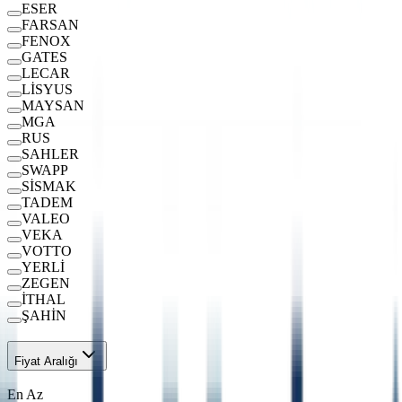
ESER
FARSAN
FENOX
GATES
LECAR
LİSYUS
MAYSAN
MGA
RUS
SAHLER
SWAPP
SİSMAK
TADEM
VALEO
VEKA
VOTTO
YERLİ
ZEGEN
İTHAL
ŞAHİN
Fiyat Aralığı
En Az