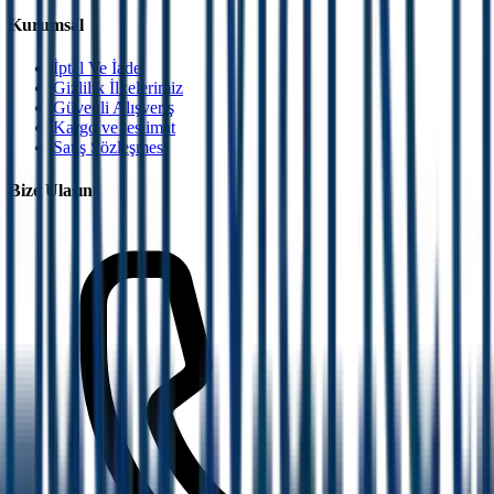
Kurumsal
İptal Ve İade
Gizlilik İlkelerimiz
Güvenli Alışveriş
Kargo ve teslimat
Satış Sözleşmesi
Bize Ulaşın