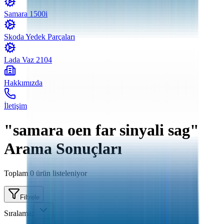
Samara 1500i
Skoda Yedek Parçaları
Lada Vaz 2104
Hakkımızda
İletişim
"samara oen far sinyali sag"
Arama Sonuçları
Toplam
0
ürün listeleniyor
Filtrele
Sıralama: