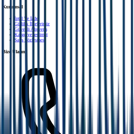
Kurumsal
İptal Ve İade
Gizlilik İlkelerimiz
Güvenli Alışveriş
Kargo ve teslimat
Satış Sözleşmesi
Bize Ulaşın