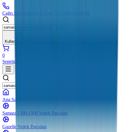
Çağrı Merkezi
0534 519 44 72 - 538 816 84 00
Ara
Kullanıcı
Giriş Yap
0
Sepetim
₺0
Ara
Ana Sayfa
Samara 1300-1500 Yedek Parçaları
Gazelle Yedek Parçaları