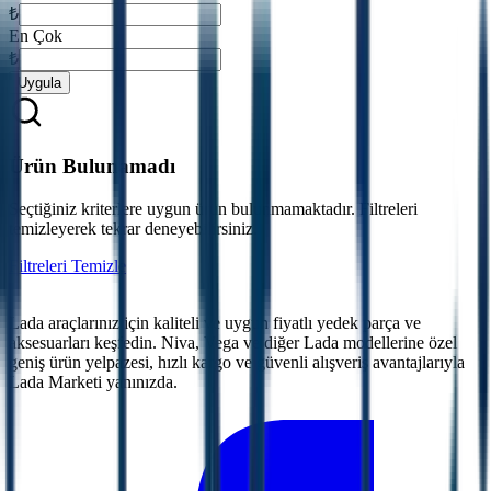
₺
En Çok
₺
Uygula
Ürün Bulunamadı
Seçtiğiniz kriterlere uygun ürün bulunmamaktadır. Filtreleri
temizleyerek tekrar deneyebilirsiniz.
Filtreleri Temizle
Lada araçlarınız için kaliteli ve uygun fiyatlı yedek parça ve
aksesuarları keşfedin. Niva, Vega ve diğer Lada modellerine özel
geniş ürün yelpazesi, hızlı kargo ve güvenli alışveriş avantajlarıyla
Lada Marketi yanınızda.