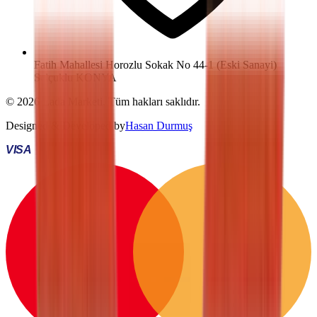
Fatih Mahallesi Horozlu Sokak No 44-1 (Eski Sanayi)
Selçuklu KONYA
©
2026
Lada Marketi
. Tüm hakları saklıdır.
Designed & Developed by
Hasan Durmuş
VISA