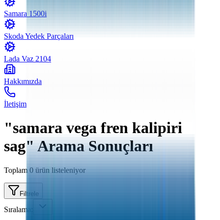
Samara 1500i
Skoda Yedek Parçaları
Lada Vaz 2104
Hakkımızda
İletişim
"samara vega fren kalipiri
sag" Arama Sonuçları
Toplam
0
ürün listeleniyor
Filtrele
Sıralama: