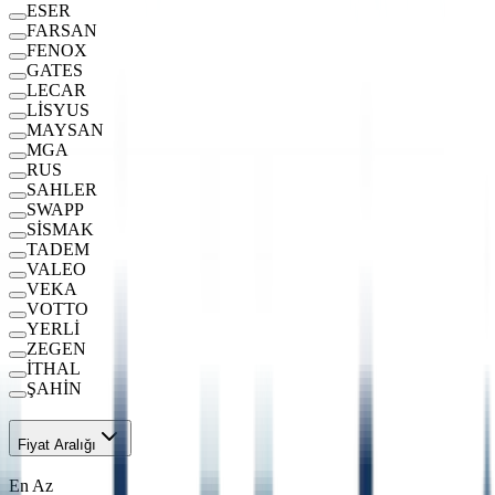
ESER
FARSAN
FENOX
GATES
LECAR
LİSYUS
MAYSAN
MGA
RUS
SAHLER
SWAPP
SİSMAK
TADEM
VALEO
VEKA
VOTTO
YERLİ
ZEGEN
İTHAL
ŞAHİN
Fiyat Aralığı
En Az